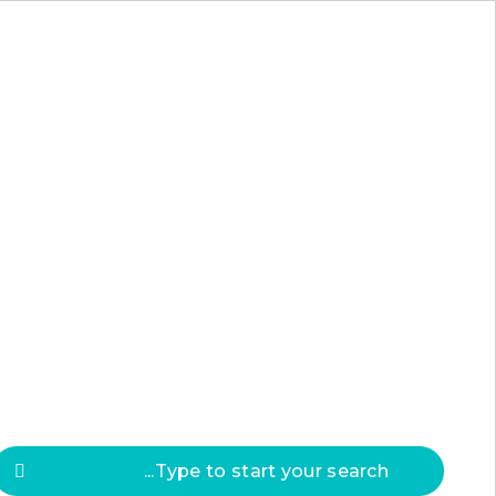
Press
ESC
to clos