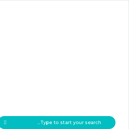
Press
ESC
to clos