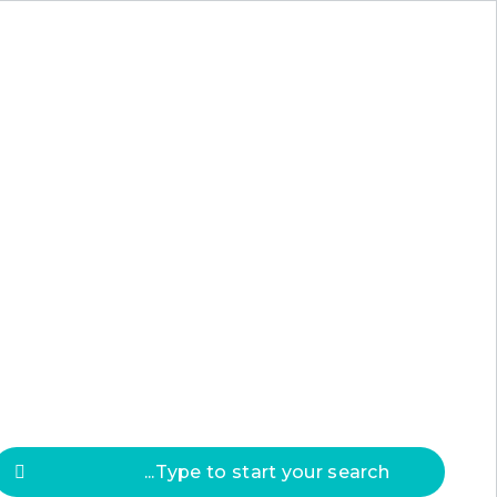
Press
ESC
to clos