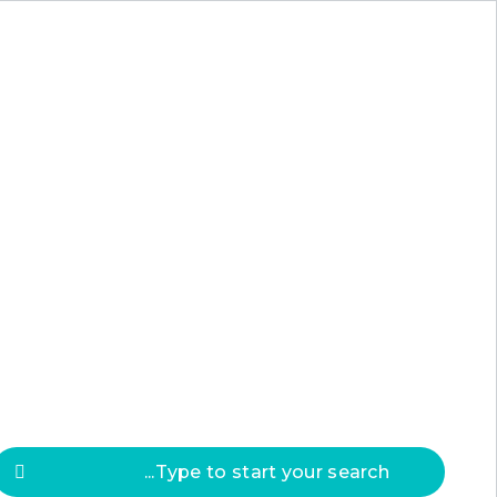
Press
ESC
to clos