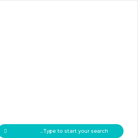
Press
ESC
to clos