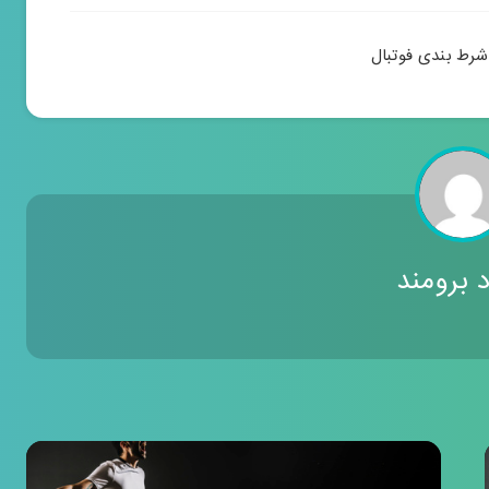
شرط بندی فوتبال
د برومند