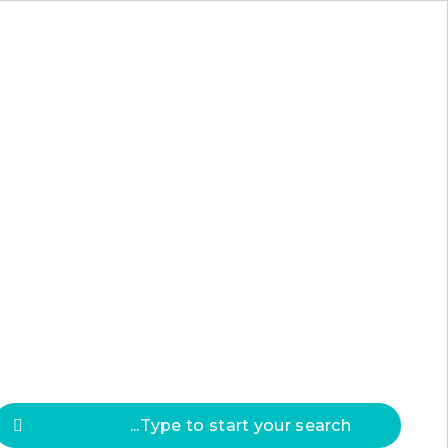
Press
ESC
to clos