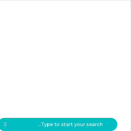
Press
ESC
to clos