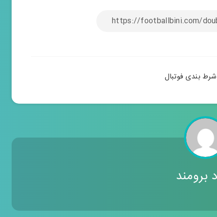
شرط بندی فوتبال
د برومند