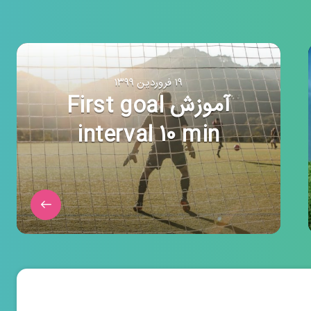
۱۹ فروردین ۱۳۹۹
آموزش First goal
interval 10 min