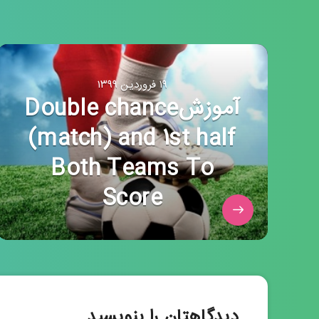
۱۹ فروردین ۱۳۹۹
آموزشDouble chance
(match) and 1st half
Both Teams To
Score
دیدگاهتان را بنویسید