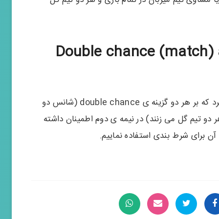
Double chance (match) and 2nd 
این آپشن برای زمانهایی مورد استفاده قرار می گیرد که بر هر دو گزینه ی double chance (شانس دو
 ) تمام بازی و Both Teams To Score (هر دو تیم گل می زنند) در نیمه ی دوم اطمینان داشته
 آن برای شرط بندی استفاده نماییم.