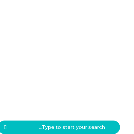
Press
ESC
to clos