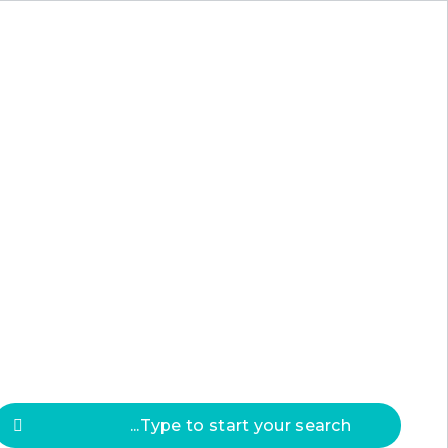
Press
ESC
to clos