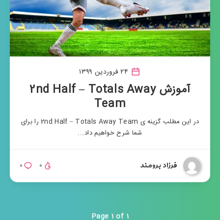
۲۴ فروردین ۱۳۹۹
آموزش 2nd Half – Totals Away
Team
در این مطلب گزینه ی 2nd Half – Totals Away Team را برای
شما شرح خواهیم داد….
فرزاد برومند
۰
۰
Page 1 of 1