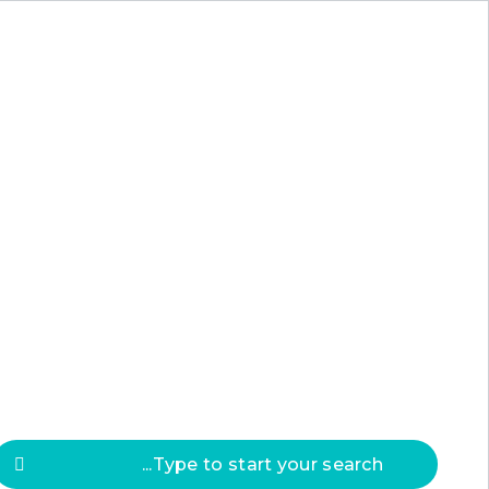
Press
ESC
to clos