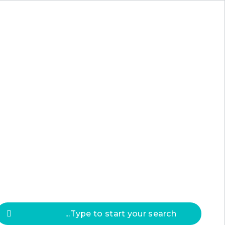
Press
ESC
to clos